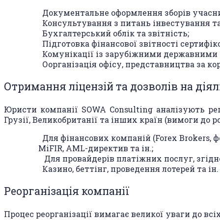
Документальне оформлення зборів учасник
Консультування з питань інвестування та
Бухгалтерський облік та звітність;
Підготовка фінансової звітності сертифі
Комунікації із зарубіжними державними ор
Оорганізація офісу, представництва за к
Отримання ліцензій та дозволів на діял
Юристи компанії SOWA Consulting аналізують регу
Грузії, Великобританії та інших країн (вимоги до ро
Для фінансових компаній (Forex Brokers, ф
MiFIR, AML-директив та ін.;
Для провайдерів платіжних послуг, згідно
Казино, беттінг, проведення лотерей та ін.
Реорганізація компанії
Процес реорганізації вимагає великої уваги до всі