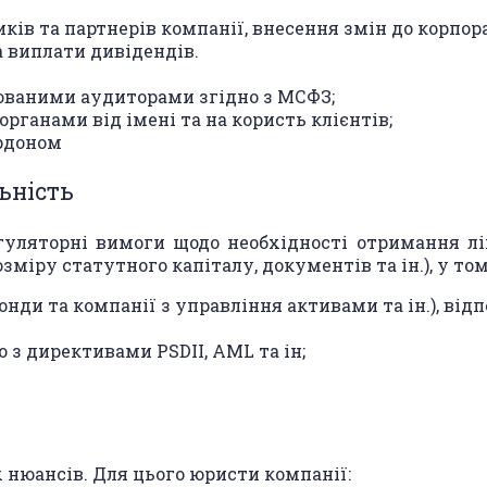
ів та партнерів компанії, внесення змін до корпо
 виплати дивідендів.
кованими аудиторами згідно з МСФЗ;
ганами від імені та на користь клієнтів;
ордоном
ьність
ляторні вимоги щодо необхідності отримання ліце
зміру статутного капіталу, документів та ін.), у том
онди та компанії з управління активами та ін.), від
 з директивами PSDII, AML та ін;
х нюансів. Для цього юристи компанії: