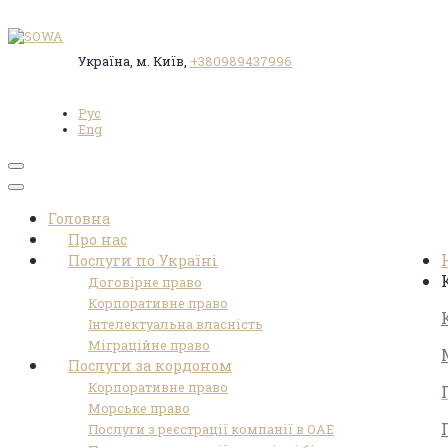
Україна, м. Київ,
+380989437996
Рус
Eng
Toggle
navigation
Головна
Про нас
Послуги по Україні
Договірне право
Корпоративне право
Інтелектуальна власність
Міграційне право
Послуги за кордоном
Корпоративне право
Морське право
Послуги з реєстрації компанії в ОАЕ