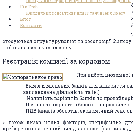
Послуги з реєстрації та купівлі бізнесу за кордоном
FinTech
Юридичний консалтинг для ІТ та ФінТек бізнесу
Блог
Контакти
стосуються структурування та реєстрації бізнесу 
та фінансового комплаєнсу.
Реєстрація компанії за кордоном
При виборі іноземної 
Вимоги місцевих банків для відкриття раху
запланована діяльність та ін.);
Наявність варіантів банків та провайдері
Наявність варіантів банків та провайдерів
ПДВ (аналіз оборотів, економічний сенс оп
Є також низка інших факторів, специфічних для
преференції на певний вид діяльності (наприклад, п