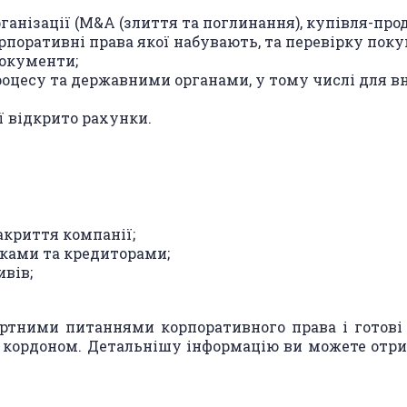
ганізації (M&A (злиття та поглинання), купівля-прод
поративні права якої набувають, та перевірку поку
документи;
оцесу та державними органами, у тому числі для вн
ї відкрито рахунки.
акриття компанії;
ками та кредиторами;
вів;
ними питаннями корпоративного права і готові р
а кордоном. Детальнішу інформацію ви можете отр