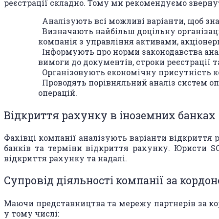
реєстрації складно. Тому ми рекомендуємо звернут
Аналізують всі можливі варіанти, щоб зн
Визначають найбільш доцільну організаці
компанія з управління активами, акціонерн
Iнформують про норми законодавства анал
вимоги до документів, строки реєстрації та 
Oрганізовують економічну присутність ком
Проводять порівняльний аналіз систем о
операцій.
Відкриття рахунку в іноземних банках
Фахівці компанії аналізують варіанти відкриття 
банків та терміни відкриття рахунку. Юристи S
відкриття рахунку та надалі.
Супровід діяльності компанії за кордо
Маючи представництва та мережу партнерів за кор
у тому числі: