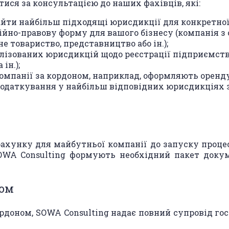
ися за консультацією до наших фахівців, які:
айти найбільш підходящі юрисдикції для конкретної
йно-правову форму для вашого бізнесу (компанія з 
е товариство, представництво або ін.);
ізованих юрисдикцій щодо реєстрації підприємства 
ін.);
панії за кордоном, наприклад, оформляють оренду оф
податкування у найбільш відповідних юрисдикціях 
рахунку для майбутньої компанії до запуску проце
OWA Consulting формують необхідний пакет докум
ном
доном, SOWA Consulting надає повний супровід госп