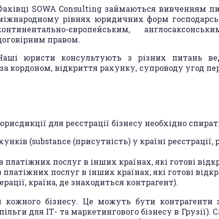
Фахівці SOWA Consulting займаються вивченням пи
міжнародному рівнях юридичних форм господарсько
континентально-європейським, англосаксонсь
договірним правом.
Наші юристи консультують з різних питань вед
за кордоном, відкриття рахунку, супроводу угод пе
юрисдикції для реєстрації бізнесу необхідно спират
нків (substance (присутність) у країні реєстрації, 
в платіжних послуг в інших країнах, які готові відк
 платіжних послуг в інших країнах, які готові відк
ерації, країна, де знаходиться контрагент).
 кожного бізнесу. Це можуть бути контрагенти з 
ільги для ІТ- та маркетингового бізнесу в Грузії).