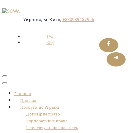
Україна, м. Київ,
+380989437996
Рус
Eng
Toggle
navigation
Головна
Про нас
Послуги по Україні
Договірне право
Корпоративне право
Інтелектуальна власність