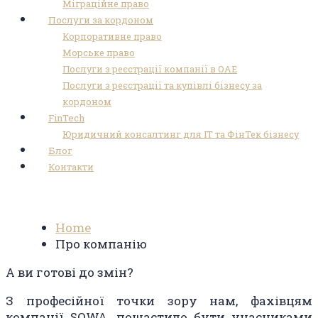
Міграційне право
Послуги за кордоном
Корпоративне право
Морське право
Послуги з реєстрації компанії в ОАЕ
Послуги з реєстрації та купівлі бізнесу за
кордоном
FinTech
Юридичний консалтинг для ІТ та ФінТек бізнесу
Блог
Контакти
Про компанію
Home
Про компанію
А ви готові до змін?
З професійної точки зору нам, фахівцям
компанії SOWA, пощастило бути учасниками