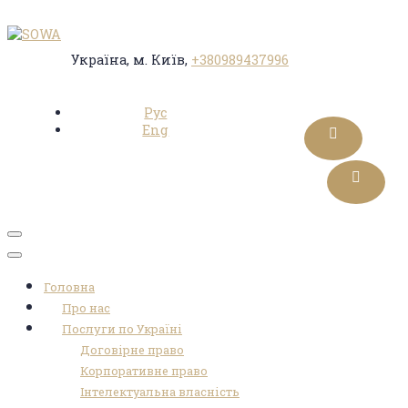
Україна, м. Київ,
+380989437996
Рус
Eng
Toggle
navigation
Головна
Про нас
Послуги по Україні
Договірне право
Корпоративне право
Інтелектуальна власність