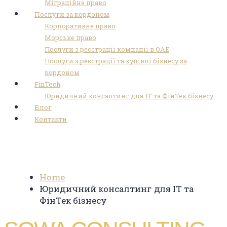
Міграційне право
Послуги за кордоном
Корпоративне право
Морське право
Послуги з реєстрації компанії в ОАЕ
Послуги з реєстрації та купівлі бізнесу за
кордоном
FinTech
Юридичний консалтинг для ІТ та ФінТек бізнесу
Блог
Контакти
Юридичний консалтинг для ІТ та
ФінТек бізнесу
Home
Юридичний консалтинг для ІТ та
ФінТек бізнесу