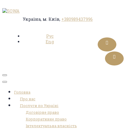
Україна, м. Київ,
+380989437996
Рус
Eng
Toggle
navigation
Головна
Про нас
Послуги по Україні
Договірне право
Корпоративне право
Інтелектуальна власність