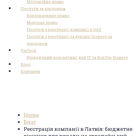
Міграційне право
Послуги за кордоном
Корпоративне право
Морське право
Послуги з реєстрації компанії в ОАЕ
Послуги з реєстрації та купівлі бізнесу за
кордоном
FinTech
Юридичний консалтинг для ІТ та ФінТек бізнесу
Блог
Контакти
Реєстрація компанії в Латвія:
бюджетне рішення для виходу на
європейський ринок
Home
Блог
Реєстрація компанії в Латвія: бюджетне
рішення для виходу на європейський