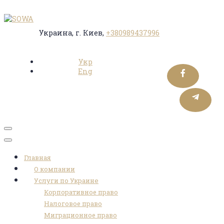
Украина, г. Киев,
+380989437996
Укр
Eng
Toggle
navigation
Главная
austin-
О компании
Услуги по Украине
distel-
Корпоративное право
Налоговое право
Миграционное право