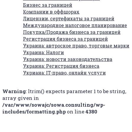
Бизнес за границей
Компании в оффшорах
Лицензии, сертефикаты за границей
Международное налоговое планирование
Покупка/Продажа бизнеса за границей
Регистрация бизнеса за границей
Украина: автроское право, торговые марки
Украина: Налоги
Украина: новости законодательства
Украина: Регистрация бизнеса
Укриана: IT-право, онлайн услуги
Warning
: ltrim() expects parameter 1 to be string,
array given in
/var/www/sowajc/sowa.consulting/wp-
includes/formatting.php
on line
4380