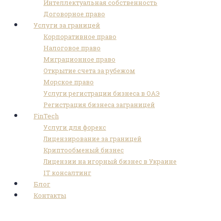
Интеллектуальная собственность
Договорное право
Услуги за границей
Корпоративное право
Налоговое право
Миграционное право
Открытие счета за рубежом
Морское право
Услуги регистрации бизнеса в ОАЭ
Регистрация бизнеса заграницей
FinTech
Услуги для форекс
Лицензирование за границей
Криптообменый бизнес
Лицензии на игорный бизнес в Украине
IT консалтинг
Блог
Контакты
mpN7xjKQ_Ns-unsplash