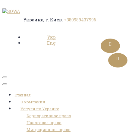
Украина, г. Киев,
+380989437996
Укр
Eng
Toggle
navigation
Главная
О компании
Услуги по Украине
Корпоративное право
Налоговое право
Миграционное право