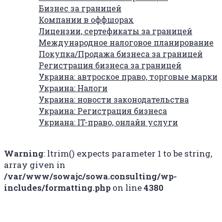
Бизнес за границей
Компании в оффшорах
Лицензии, сертефикаты за границей
Международное налоговое планирование
Покупка/Продажа бизнеса за границей
Регистрация бизнеса за границей
Украина: автроское право, торговые марки
Украина: Налоги
Украина: новости законодательства
Украина: Регистрация бизнеса
Укриана: IT-право, онлайн услуги
Warning
: ltrim() expects parameter 1 to be string,
array given in
/var/www/sowajc/sowa.consulting/wp-
includes/formatting.php
on line
4380