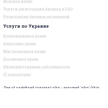
Морское право
Услуги регистрации бизнеса в ОАЭ
Регистрация бизнеса заграницей
Услуги по Украине
Корпоративное право
Налоговое право
Миграционное право
Договорное право
Интеллектуальная собственность
IT консалтинг
: Use of undefined constant php - assumed 'php' (this
will throw an Error in a future version of PHP) in
on
line