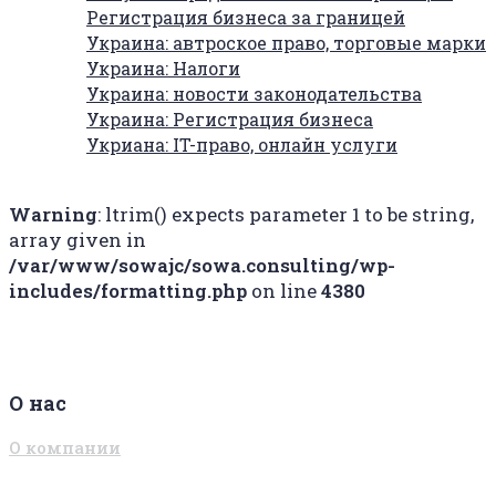
Регистрация бизнеса за границей
Украина: автроское право, торговые марки
Украина: Налоги
Украина: новости законодательства
Украина: Регистрация бизнеса
Укриана: IT-право, онлайн услуги
Warning
: ltrim() expects parameter 1 to be string,
array given in
/var/www/sowajc/sowa.consulting/wp-
includes/formatting.php
on line
4380
О нас
О компании