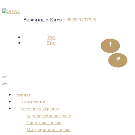
Украина, г. Киев,
+380989437996
Укр
Eng
Toggle
navigation
Главная
О компании
Услуги по Украине
Корпоративное право
Налоговое право
Миграционное право