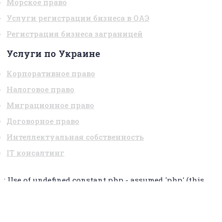
Морское право
Услуги регистрации бизнеса в ОАЭ
Регистрация бизнеса заграницей
Услуги по Украине
Корпоративное право
Налоговое право
Миграционное право
Договорное право
Интеллектуальная собственность
IT консалтинг
: Use of undefined constant php - assumed 'php' (this
will throw an Error in a future version of PHP) in
on
line