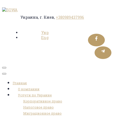
Украина, г. Киев,
+380989437996
Укр
Eng
Toggle
navigation
Главная
О компании
Услуги по Украине
Корпоративное право
Налоговое право
Миграционное право