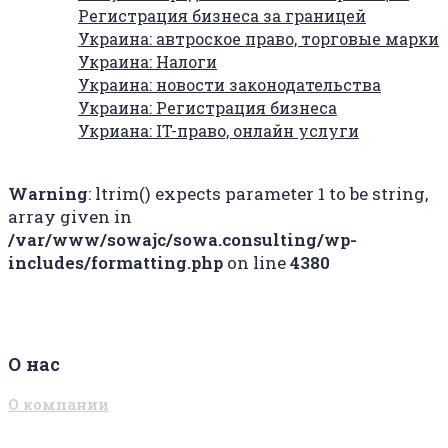
Регистрация бизнеса за границей
Украина: автроское право, торговые марки
Украина: Налоги
Украина: новости законодательства
Украина: Регистрация бизнеса
Укриана: IT-право, онлайн услуги
Warning
: ltrim() expects parameter 1 to be string,
array given in
/var/www/sowajc/sowa.consulting/wp-
includes/formatting.php
on line
4380
О нас
О компании