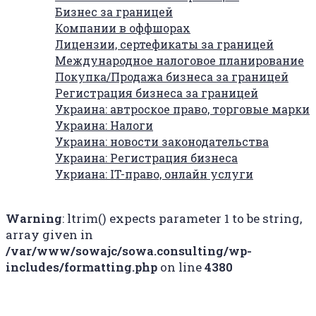
Бизнес за границей
Компании в оффшорах
Лицензии, сертефикаты за границей
Международное налоговое планирование
Покупка/Продажа бизнеса за границей
Регистрация бизнеса за границей
Украина: автроское право, торговые марки
Украина: Налоги
Украина: новости законодательства
Украина: Регистрация бизнеса
Укриана: IT-право, онлайн услуги
Warning
: ltrim() expects parameter 1 to be string,
array given in
/var/www/sowajc/sowa.consulting/wp-
includes/formatting.php
on line
4380