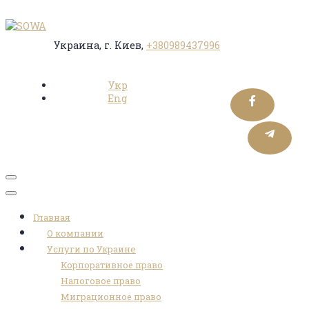
Украина, г. Киев,
+380989437996
Укр
Eng
Toggle
navigation
Главная
О компании
Услуги по Украине
Корпоративное право
Налоговое право
Миграционное право